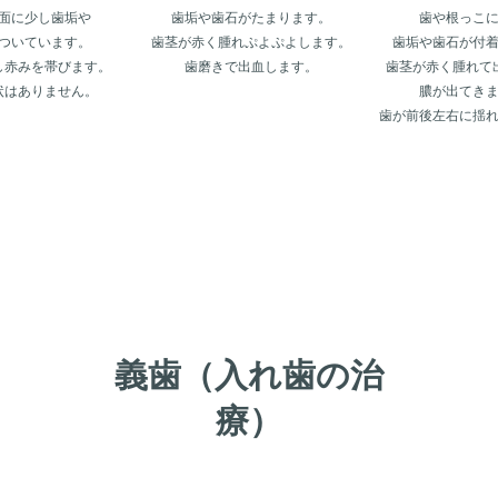
面に少し歯垢や
歯垢や歯石がたまります。
歯や根っこ
ついています。
歯茎が赤く腫れ
ぷよぷよします。
歯垢や歯石が付
し赤みを帯びます。
歯磨きで出血します。
歯茎が赤く腫れて
状はありません。
膿が出てき
歯が前後左右に揺
義歯（入れ歯の治
療）