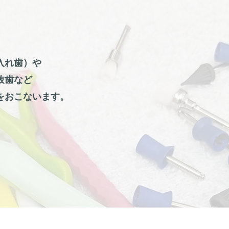
入れ歯）や
抜歯など
をおこないます。