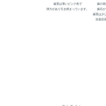
歯茎は薄いピンク色で
歯の表
弾力があり引き締まっています。
歯石が
歯茎は少
自覚症