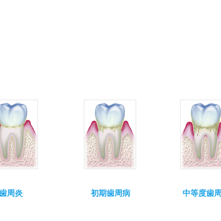
歯周炎
​初期歯周病
中等​度歯