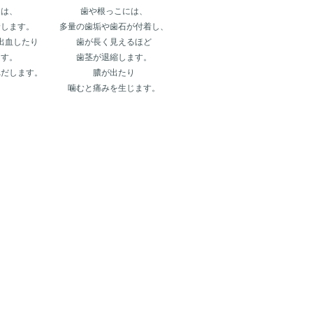
には、
歯や根っこには、
着します。
多量の歯垢や歯石が付着し、
出血したり
歯が長く見えるほど
ます。
歯茎が退縮します。
れだします。
膿が出たり
噛むと痛みを生じます。